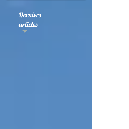
Derniers
articles