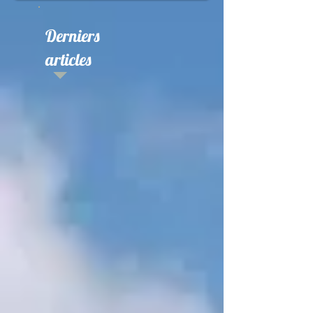
Derniers
articles