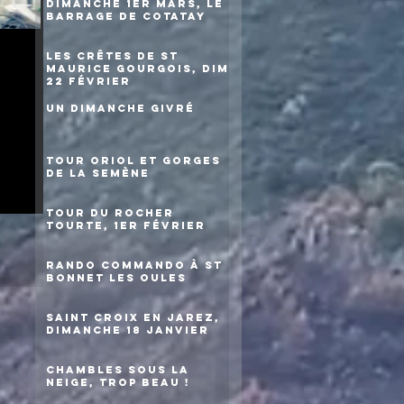
Dimanche 1er mars, le
barrage de Cotatay
Les crêtes de St
Maurice Gourgois, dim
22 février
Un dimanche givré
Tour Oriol et gorges
de la Semène
Tour du rocher
Tourte, 1er février
Rando commando à St
Bonnet les Oules
Saint Croix en Jarez,
dimanche 18 janvier
Chambles sous la
neige, trop beau !