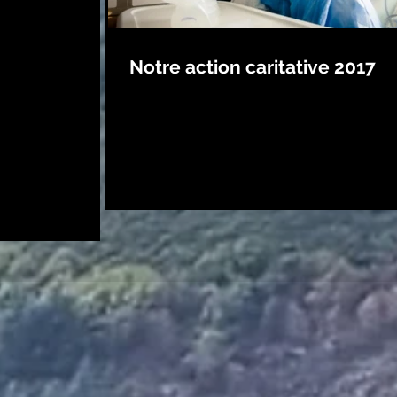
Forez
Mézenc/Meygal
Notre action caritative 2017
es du Nord
Alpes du Sud
e divers
Confinement
Chemin de Compostelle
Tourisme
action solidaire