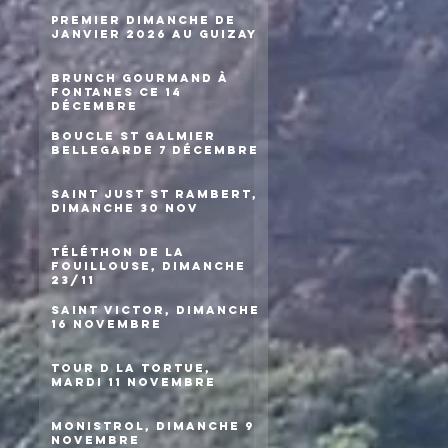
Premier dimanche de
janvier 2026 au Guizay
Brunch gourmand à
Fontanes ce 14
décembre
Boucle St Galmier
Bellegarde 7 décembre
Saint Just St Rambert,
dimanche 30 nov
Téléthon de la
Fouillouse, dimanche
23/11
Saint Victor, dimanche
16 novembre
Tour d la Tortue,
mardi 11 novembre
Monistrol, dimanche 9
novembre