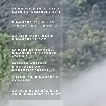
St Maurice en G., les 4
massifs, dimanche 2/11
Dimanche 26/10, les
sabots de St Christo
Au pays d'Euphrasie,
dimanche 19 oct
La Dent de Beauzac,
dimanche 12 octobre
+795 m !
Premier weekend
d'octobre au
Monastier/Gazeille
Chambles, dimanche 5
octobre
Autour de St Régis du
Coin, dimanche 28 sept