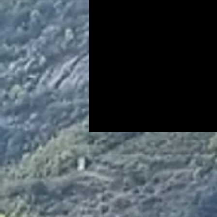
Via ferrata
Pilat
Mont du Lyonnais
Alp
Loire divers
Haute Loir
Chemin de Stevenson
Loire
Haute Loire