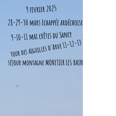
9 fevrier 2025
28-29-30 mars Echappée ardéchoise
9-10-11 mai crêtes du Sancy
tour des aiguilles d'Arve 11-12-13 JUILLET
séjour montagne MONETIER LES BAINS 13-20 AOUT