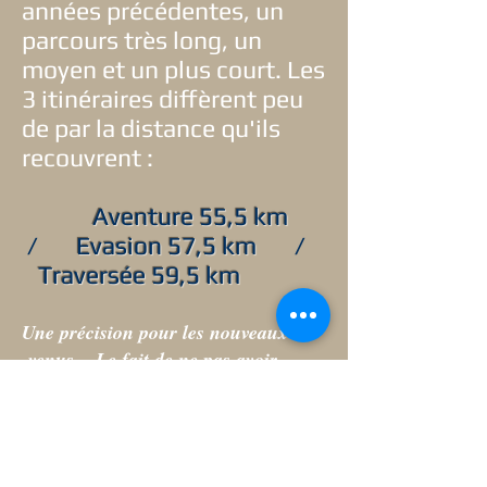
années précédentes, un
parcours très long, un
moyen et un plus court. Les
3 itinéraires diffèrent peu
de par la distance qu'ils
recouvrent :
Aventure 55,5 km
/
Evasion 57,5 km
/
Traversée 59,5 km
Une précision pour les nouveaux
venus ...
Le fait de ne pas avoir
effectué les 3 étapes de l'an dernier,
ne vous empêche aucunnement de
participer aux 3 nouvelles étapes de
cette année