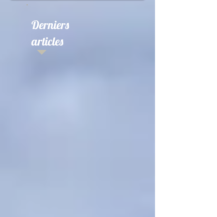
Derniers
articles