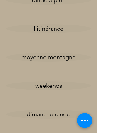
rando alpine
l'itinérance
moyenne montagne
weekends
dimanche rando