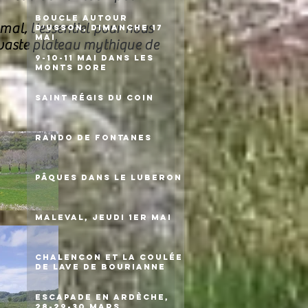
Boucle autour
t mal, l'essentiel pour nous
d'Usson, dimanche 17
mai
e vaste plateau mythique de
9-10-11 mai dans les
monts Dore
Saint Régis du Coin
Rando de Fontanes
Pâques dans le Luberon
Maleval, jeudi 1er mai
Chalencon et la coulée
de lave de Bourianne
Escapade en Ardèche,
28-29-30 mars