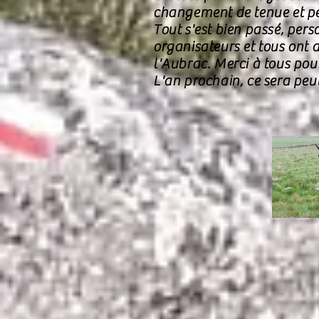
changement de tenue et pet
Tout s'est bien passé, perso
organisateurs et tous ont 
l'Aubrac. Merci à tous pou
L'an prochain, ce sera peut