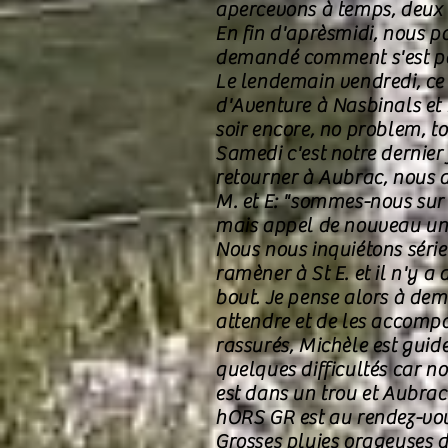
apercevons à temps, deux i
En fin d'aprèsmidi, nous p
demandé comment s'est pa
Le lendemain vendredi, ce 
d'Aventure à Nasbinals et 
soir encore, no problem, t
Samedi c'est notre dernier 
retourner à Aubrac, nous a
M. et E: "sommes-nous sur 
mais appel de nouveau un 
Nous nous inquiétons séri
ramèner à St E. et il n'y a
bout. Je pense alors à dem
attendre et de les accomp
rassurés, Michèle est guid
quelques difficultés car no
est dans un trou et Aubrac 
hORS GR est au rendez-vo
Grosses pluies orageuses d