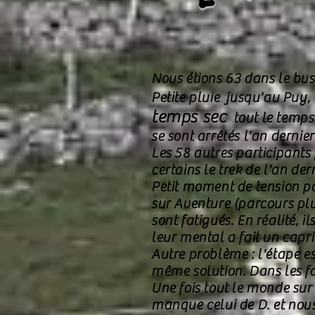
Nous étions 63 dans le bu
Petite pluie jusqu'au Puy,
temps sec
tout le
temps
se sont arrêtés l'an dernier
Les 58 autres participants
certains le trek de l'an dern
Petit moment de tension pou
sur Aventure (parcours plus
sont fatigués. En réalité, 
leur mental a fait un capri
Autre problème : l'étape e
même solution. Dans les fai
Une fois tout le monde sur
manque celui de D. et nous