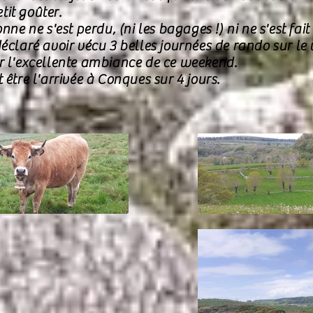
it goûter.
nne ne s'est perdu, (ni les bagages !) ni ne s'est fai
déclaré avoir vécu 3 belles journées de rando sur l
r l'excellente ambiance de ce weekend.
 être l'arrivée à Conques sur 4 jours.