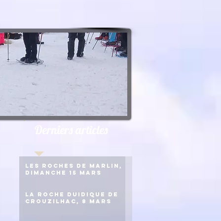
Derniers articles
Les roches de Marlin,
dimanche 15 mars
La roche duidique de
Crouzilhac, 8 mars