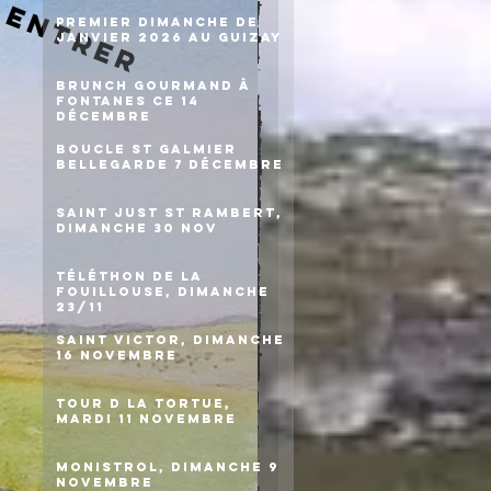
entrer
Premier dimanche de
janvier 2026 au Guizay
Brunch gourmand à
Fontanes ce 14
décembre
Boucle St Galmier
Bellegarde 7 décembre
Saint Just St Rambert,
dimanche 30 nov
Téléthon de la
Fouillouse, dimanche
23/11
Saint Victor, dimanche
16 novembre
Tour d la Tortue,
mardi 11 novembre
Monistrol, dimanche 9
novembre