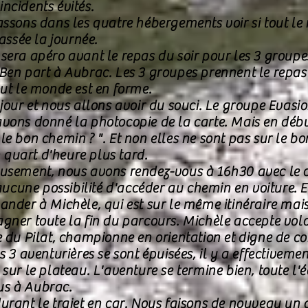
ncidents évités.
assons dans les quatre hébergements voir si tout le 
ssée la journée.
sera apéro avant le repas du soir pour les 3 group
Ben part à Aubrac. Les 3 groupes prennent le repas 
out le monde est en forme.
jour et nous allons avoir du souci. Le groupe Evasio
vons donné la photocopie de la carte. Mais en début
le bon chemin ? ". Et non elles ne sont pas sur le b
quart d'heure plus tard.
eusement, nous avons rendez-vous à 16h30 avec le c
 aucune possibilité d'accéder au chemin en voiture. 
ander à Michèle, qui est sur le même itinéraire mais
agner toute la fin du parcours. Michèle accepte vo
e du Pilat, championne en orientation et digne de co
s 3 aventurières se sont épuisées, il y a effectiveme
sur le plateau. L'aventure se termine bien, toute l'é
us à Aubrac.
urant le trajet en car. Nous faisons de nouveau un 