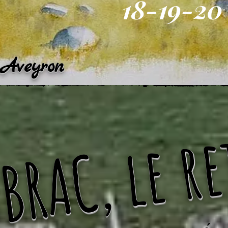
18-19-20
t Aveyron
BRAC, le r