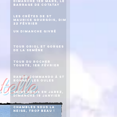
Dimanche 1er mars, le
barrage de Cotatay
Les crêtes de St
Maurice Gourgois, dim
22 février
Un dimanche givré
Tour Oriol et gorges
de la Semène
Tour du rocher
Tourte, 1er février
elle
Rando commando à St
Bonnet les Oules
Saint Croix en Jarez,
dimanche 18 janvier
Chambles sous la
neige, trop beau !