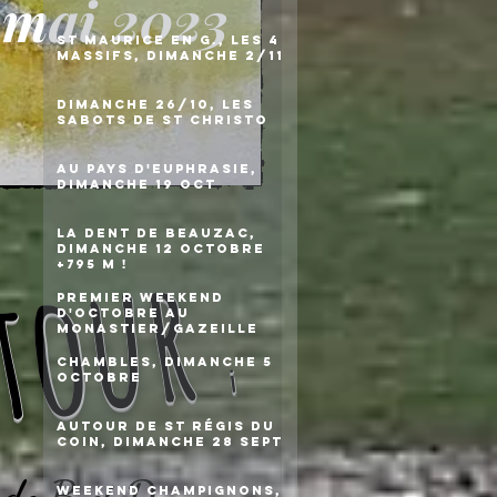
 mai 2023
St Maurice en G., les 4
massifs, dimanche 2/11
Dimanche 26/10, les
sabots de St Christo
Au pays d'Euphrasie,
dimanche 19 oct
La Dent de Beauzac,
etour
dimanche 12 octobre
+795 m !
Premier weekend
d'octobre au
Monastier/Gazeille
Chambles, dimanche 5
i
octobre
Autour de St Régis du
Coin, dimanche 28 sept
Weekend champignons,