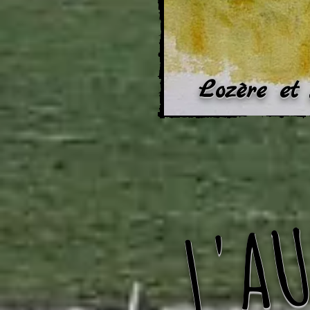
Lozère e
L'AU