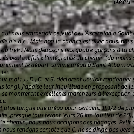
vécu
s qui nous emmenait ce jeudi de l'Ascension à Sain
 aïe aïe aïe ! Mais non la chance est avec nous, no
 du
trek ! Nous déposons nos quatre garçons à la ch
, ils veulent faire l'intégralité du chemin (du moins 
 prennent le départ comme prévu à Saint Alban, vil
ier.
r moi : J., D., C. et S. déclarent vouloir randonner
 long), j'apaise leur inquiétude en proposant de les
ils se montreront excellents marcheurs à l'exception 
ce.
st plus longue que prévu pour certains, 1h1/2 de pl
ts ,presque tous feront leurs 26 km (au lieu de 20),
 le chemin, nous nous occupons des bagages. Petit 
 nous rendons compte que C. ne se dirige pas vers l