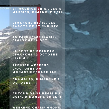
St Maurice en G., les 4
massifs, dimanche 2/11
Dimanche 26/10, les
sabots de St Christo
Au pays d'Euphrasie,
dimanche 19 oct
La Dent de Beauzac,
dimanche 12 octobre
+795 m !
Premier weekend
d'octobre au
Monastier/Gazeille
Chambles, dimanche 5
octobre
Autour de St Régis du
Coin, dimanche 28 sept
Weekend champignons,