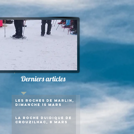
Derniers articles
Les roches de Marlin,
dimanche 15 mars
La roche duidique de
Crouzilhac, 8 mars