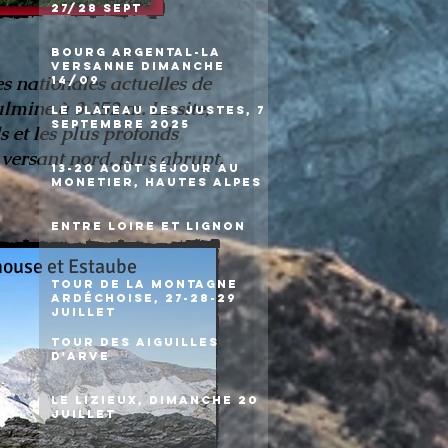
27/28 sept
Bourg Argental-la
Versanne dimanche
s nationales actuelles de
14/09
lmine à 3 352 m. Le site,
Le plateau des Justes, 7
septembre 2025
 et les plus profonds
 versant nord, plus abrupt,
13-20 août séjour au
Monetier, Hautes Alpes
Entre Loire et Lignon
mouse et Estaube
Tour de la montagne
ardéchoise, 27-28-29
juillet
Tour des Aiguilles
d'Arve
Le Lizieux, dimanche 20
juillet