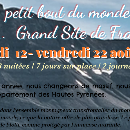
petit bout du monde
... Grand Site de Fr
di 12- vendredi 22 ao
 8 nuitées / 7 jours sur place / 2 jou
 année, nous changeons de massif, nou
épartement des Hautes Pyrénées.
ns l'ensemble montagneux transfrontalier du mont 
 monde, ce que la nature offre de plus grandiose. Le
le blotti, comme protégé par l'immense muraille.