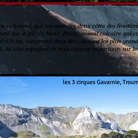
eptionnel, qui rayonne des deux côtés des frontière
ntré sur le pic du Mont-Perdu, massif calcaire qui cu
 30 639 ha, comprend deux des canyons les plus grands
, du côté espagnol, et trois cirques importants sur le
les 3 cirques Gavarnie, Trou