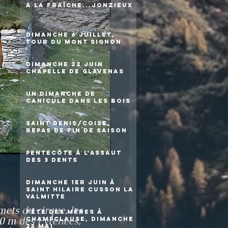
A la fraîche...Jonzieux
Dimanche 6 juillet,
tour du Mont Signon
Dimanche 22 juin
chapelle de Glavenas
Un dimanche de
canicule dans les bois
Saint Denis/Coise,
repas de fin de saison
Pentecôte à l'assaut
des 3 Dents
Dimanche 1er juin à
Saint Hilaire Cusson la
Valmitte
ets du cirque, les
Fête des mères à
0 m des Pyrénées,
Champclause, dimanche
25 mai