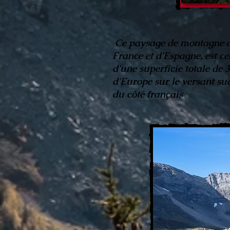
Ce paysage de montagne exc
France et d'Espagne, est ce
d'une superficie totale de
d'Europe sur le versant sud
du côté français