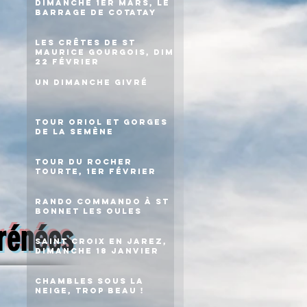
Dimanche 1er mars, le
barrage de Cotatay
Les crêtes de St
Maurice Gourgois, dim
22 février
Un dimanche givré
Tour Oriol et gorges
de la Semène
Tour du rocher
Tourte, 1er février
Rando commando à St
Bonnet les Oules
yrénées
Saint Croix en Jarez,
dimanche 18 janvier
Chambles sous la
neige, trop beau !