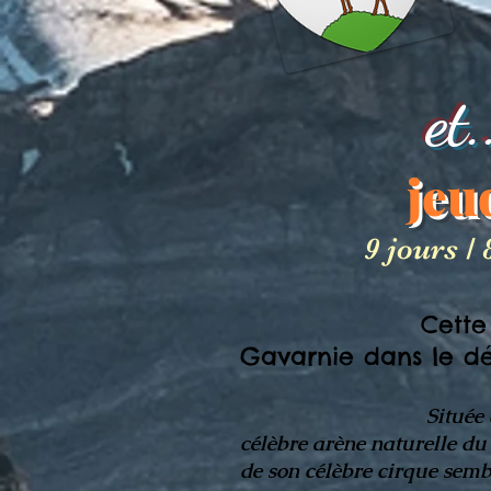
et
jeu
9 jours /
Cette
Gavarnie dans le d
Située da
célèbre arène naturelle du
de son célèbre cirque semb