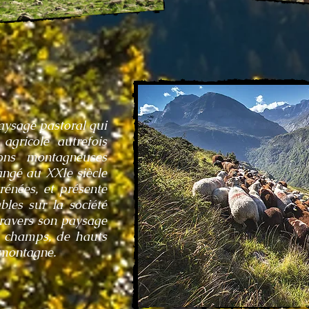
aysage pastoral qui
agricole autrefois
ons montagneuses
hangé au XXIe siècle
rénées, et présente
les sur la société
travers son paysage
e champs, de hauts
 montagne.