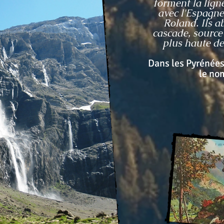
forment la ligne
avec l'Espagne
Roland. Ils a
cascade, source
plus haute de
Dans les Pyrénées
le nom