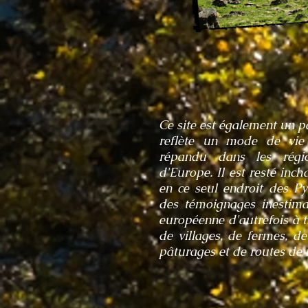
Ce site est également un p
reflète un mode de vie 
répandu dans les régi
d'Europe. Il est resté inc
en ce seul endroit des Py
des témoignages inestimab
européenne d'autrefois à 
de villages, de fermes, d
pâturages et de routes de