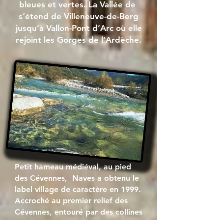
bleues et vertes. La Vallée de
s’étend de Villeneuve-de-Berg
jusqu’à Vallon-Pont d’Arc où elle
rejoint les Gorges de l’Ardèche.
Petit hameau médiéval, au pied
des Cévennes, Naves a obtenu le
label
village de caractère
en 1999.
Accroché au premier relief des
Cévennes, entouré par des collines