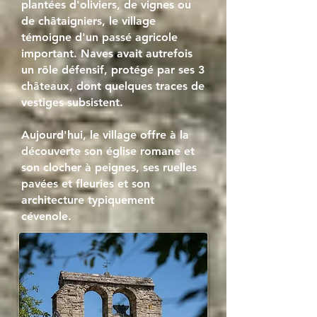
plantées d'oliviers, de vignes ou
de châtaigniers, le village
témoigne d'un passé agricole
important. Naves avait autrefois
un rôle défensif, protégé par ses 3
châteaux, dont quelques traces de
vestiges subsistent.
Aujourd'hui, le village offre à la
découverte son église romane et
son clocher à peignes, ses ruelles
pavées et fleuries et son
architecture typiquement
cévenole.