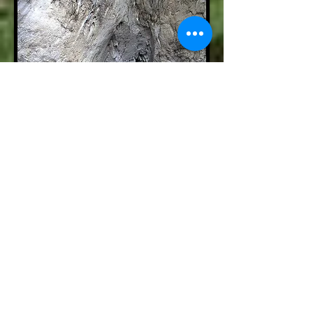
L'histoire religieuse de la
région a été assez tumultueuse.
Apparition de la Réforme vers
1563 avec le ralliement du
clergé local. Jusqu’en 1629 le
culte catholique y est banni. En