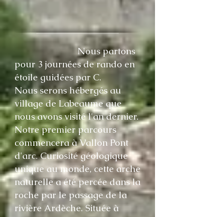
Nous partons
pour 3 journées de rando en
étoile guidées par C.
Nous serons hébergés au
village de Labeaume que
nous avons visité l'an dernier.
Notre premier parcours
commencera à Vallon Pont
d'arc. Curiosité géologique
unique au monde, cette arche
naturelle a été percée dans la
roche par le passage de la
rivière Ardèche. Située à